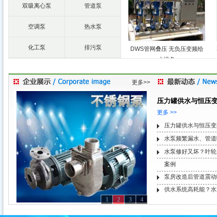
双吸离心泵
管道泵
空调泵
热水泵
化工泵
排污泵
DWS管网叠压 无负压变频给
水设备
更多>>
压力罐供水与恒压
更多 >>
压力罐供水与恒压变
水泵频繁漏水、管道
水泵修好又坏？叶轮
案例
泵房改造后管道震动
供水系统高耗能？水
1
2
3
4